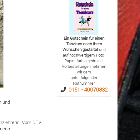
Ein Gutschein für einen
Tanzkurs nach Ihren
Wünschen gestaltet
und
auf hochwertigem Foto-
Papier farbig gedruckt.
Vorbestellungen nehmen
wir gern
unter folgender
Rufnummer
0151 - 40070832
n und
anzlehrerin. Vom DTV
nerin.