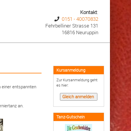
Kontakt
:
0151 - 40070832
Fehrbelliner Strasse 131
16816 Neuruppin
Kursanmeldung
Zur Kursanmeldung geht
es hier:
in einer entspannten
rniertanz an.
Tanz-Gutschein