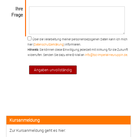
info@tsc-imperial-neuruppin.de
Ihre
Frage
0151 - 40070832
Über die Verarbeitung meiner personenbezogenen Daten kann ich mich
hier (
Datenschutzerklärung
) informieren.
Hinweis
: Sie können diese Einwilligung jederzeit mit Wirkung für die Zukunft
E-Mail
Anrufen
widerrufen. Senden Sie dazu eine E-Mail an
info@tsc-imperial-neuruppin.de
.
Anfahrt
vCard
QR-Code
Bookmark
Impressum
•
Datenschutz
•
Cookie Einstellungen
•
Satzung
•
Widerruf
Verwaltet mit HomepageEasy
Kursanmeldung
Zur Kursanmeldung geht es hier: