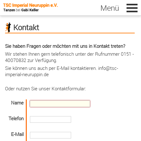
Kontakt
Sie haben Fragen oder möchten mit uns in Kontakt treten?
Home
zurück
Wir stehen Ihnen gern telefonisch unter der Rufnummer 0151 -
40070832 zur Verfügung.
Kontakt
Sie können uns auch per E-Mail kontaktieren. info@tsc-
imperial-neuruppin.de
Satzung
Impressum
Oder nutzen Sie unser Kontaktformular:
Kursanmeldung
Name
Telefon
TSC Imperial Neuruppin e.V.
Fehrbelliner Strasse 131
E-Mail
16816 Neuruppin • Deutschland