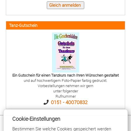
Tanz-Gutschein
Ein Gutschein für einen Tanzkurs nach Ihren Wünschen gestaltet
und auf hochwertigem Foto-Papier farbig gedruckt.
Vorbestellungen nehmen wir gern
unter folgender
Rufnummer
0151 - 40070832
Cookie-Einstellungen
TSC Imperial Neuruppin e.V.
Bestimmen Sie welche Cookies gespeichert werden